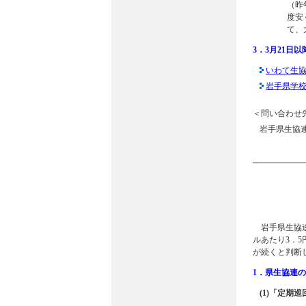
（昨
度安
て、
3．3月21
いわて生
岩手県学
＜問い合わせ
岩手県生協連 
岩手県生協連
ルあたり3．
が続くと判断
1．県生協連
(1)「定期