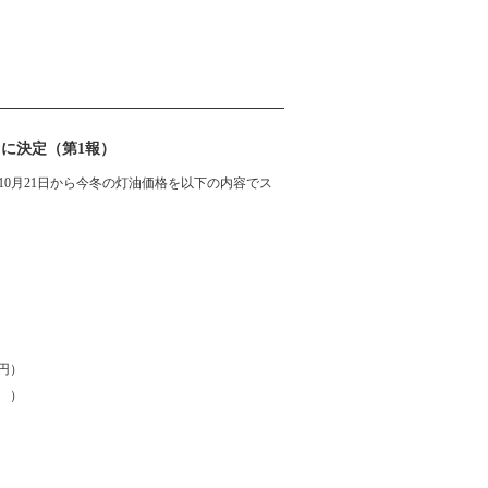
円に決定（第1報）
、10月21日から今冬の灯油価格を以下の内容でス
4円）
 ）