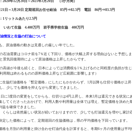
2020年12月20日～2021年3月20日 （3か月間）
2月21日～3月20日 定期巡回お任せ給油 85円⇒82.5円 電話 86円⇒83.5円
：1リットルあたり2.5円
 いわて生協 4.400万円 岩手県学校生協 400万円
原油情況と生協の灯油について
年も、原油価格の動きは見通しの厳しい年でした。
の石油需要はコロナ前を7％近く下回り、価格が大幅上昇する理由はないと予想し
と景気回復期待によって原油価格は上昇したからです。
の高値が今後も続くと、日本によっては消費税を1％上げるのと同程度の負担が生
利用期は終わるものの原料価格上昇など広範囲に影響します）
2月に生協灯油価格を「暫定価格」にしたにもかかわらず、1月以降も仕切り価格が上
し、少しでも価格を抑えながら変更してきました。
21日に3度目の変更をしてからも、仕切りは4円上昇し、本来3月は還元できる状況
集してくださったおかげで、利用人数や利用量は全体では増え、暫定価格を決めた期間
利益を確保できました。
、くらしは依然厳しい状況が続いておりますので、少しでも灯油還元を増やし家計
決定した価格によって、定期巡回の生協価格は，県の平均価格を下回っています。
価格を月別の利用量と掛け合わせ灯油代金を計算すると、冬期6ヶ月の使用量は平均934&#