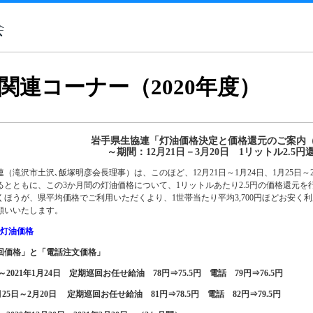
関連コーナー（2020年度）
岩手県生協連「灯油価格決定と価格還元のご案内（
～期間：12月21日－3月20日 1リットル2.5円
滝沢市土沢､飯塚明彦会長理事）は、このほど、12月21日～1月24日、1月25日～2
るとともに、この3か月間の灯油価格について、1リットルあたり2.5円の価格還元
くほうが、県平均価格でご利用いただくより、1世帯当たり平均3,700円ほどお安く
願いいたします。
の灯油価格
巡回価格」と「電話注文価格」
日～2021年1月24日 定期巡回お任せ給油 78円⇒75.5円 電話 79円⇒76.5円
1月25日～2月20日 定期巡回お任せ給油 81円⇒78.5円 電話 82円⇒79.5円