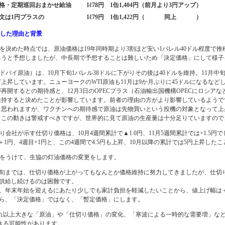
格・定期巡回おまかせ給油
1ℓ78円 1缶1,404円（前月より3円アップ）
文は1円プラスの
1ℓ79円 1缶1,422円（ 同上 ）
にした理由と背景
格を決めた時点では、原油価格は19年同時期より3割ほど安い1バレル40ドル程度
ろうと予想しましたが、中長期で予想することは難しいため「決定価格」にして様子
ドバイ原油）は、10月下旬1バレル38ドルに下がりその後は40ドルを維持。11月中旬
上昇しています。ニューヨークのWTI原油も11月は9か月ぶりに45ドルになるな
再開するとの期待感と、12月3日のOPECプラス（石油輸出国機構OPECにロシアな
維持すると決めたことが影響しています。前者の理由の方がより影響しているようで
と思われますが、ワクチンへの期待感で原油は先物買いという投機の対象となって上
もこの動きは警戒すべきですが、世界的に見て原油の生産量は十分足りていますので、
り会社が示す仕切り価格は、10月4週間累計で▲1.0円、11月5週間累計では+1.5円でし
＋1円、4週目+1円と、この4週間で4.5円も上昇、10月以降の累計では5円上昇した
況をうけて、生協の灯油価格の変更をします。
中旬までは、仕切り価格が上がってもなんとか価格維持に努力してきましたが、仕切
で供給し続けるのは困難です。
、年末年始を迎えるにあたり少しでも家計負担を軽減したいことから、値上げ幅は＋
ら、「決定価格」ではなく、「暫定価格」にします。
以上大きな「原油」や「仕切り価格」の変化、「寒波による一時的な需要増」など
きる可能性があります。