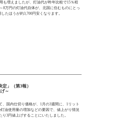
っては使用も増えましたが、灯油代が昨年比較で15％程
7～8万円の灯油代自体が、北国に住むものにとっ
たほうが約3,700円安くなります。
決定」（第3報）
上げ～
、国内仕切り価格が、1月の3週間に、1リット
の灯油使用量の増加などの要因で、値上がり情況
あたり3円値上げすることにいたしました。