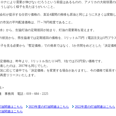
コロナにより需要が伸びないだろうという前提はあるものの、アメリカの大統領選の
もうしばらく様子を見たほうがいいこと。
り会社が提示する仕切り価格の、直近4週間の推移も原油と同じように大きくは変動
の市況の平均配達価格は、77～78円程度であること。
日（水）から、生協灯油の定期巡回が始まり、灯油の需要期を迎えます。
の状況から、県生協連では定期巡回の価格を、1リットル75円（電話注文は1円プラ
様子を見る必要から「暫定価格」での発表ではなく、1か月間をめどとした「決定価
定価格は、昨年より、1リットル当たり14円、1缶では252円安い価格です。
発進したのは、2017年も同じでした。
況に応じて途中でも「決定価格」を変更する場合がありますし、今の価格で延長す
再度リリースいたします。
先＞
 事務局 電話：019－684－2225
の灯油関連はこちら
2023年度の灯油関連はこちら
2022年度の灯油関連はこちら
の灯油関連はこちら