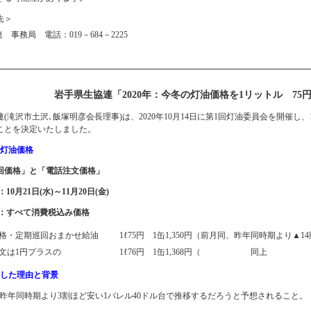
先＞
事務局 電話：019－684－2225
岩手県生協連「2020年：今冬の灯油価格を1リットル 75
滝沢市土沢､飯塚明彦会長理事)は、2020年10月14日に第1回灯油委員会を開催し
ことを決定いたしました。
の灯油価格
巡回価格」と「電話注文価格」
10月21日(水)～11月20日(金)
格：すべて消費税込み価格
格・定期巡回おまかせ給油
1ℓ75円 1缶1,350円（前月同、昨年同時期より▲1
文は1円プラスの
1ℓ76円 1缶1,368円（ 同上
にした理由と背景
が昨年同時期より3割ほど安い1バレル40ドル台で推移するだろうと予想されること。