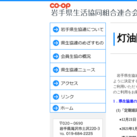
灯油
岩手県生協連（
ように決定す
ご利用いただ
のご利用をお
1．県生協連
(1)「定期
●12月21
●2021年