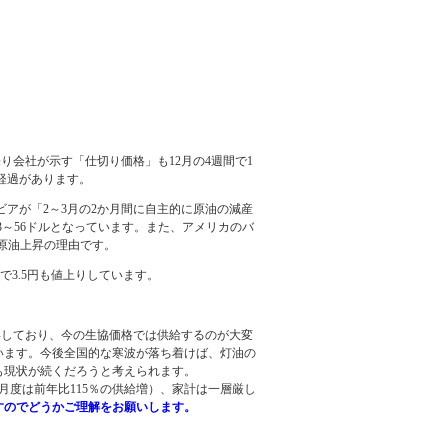
売り会社が示す「仕切り価格」も12月の4週間で1
た経過があります。
アが「2～3月の2か月間に自主的に原油の減産
3～56ドルとなっています。また、アメリカのバ
原油上昇の理由です。
週間で3.5円も値上りしています。
昇しており、今の生協価格では供給するのが大変
ています。今後全国的な寒波が落ち着けば、灯油の
も現状が続くだろうと考えられます。
月度は前年比115％の供給増）、家計は一層厳し
ますのでどうかご理解をお願いします。