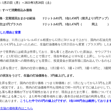
：1月25日（月）～2021年3月20日（土）
格：すべて消費税込み価格
格・定期巡回おまかせ給油
1リットル81円、1缶1,458円（前月より3円アップ）
文は1円プラスの
1リットル82円、1缶1,476円（ 同上 ）
にした理由と背景
価格は、11月には1バレル45ドル程度から12月に50ドルまで上がり、国内の石油元
たり4.5円も上がったために、生協灯油価格を12月21日から変更（プラス3円）し
ロナで世界的には経済は停滞しており、落ち着くと思われていた原油は、サウジアラビ
す」と1月5日に表明したことで受けて、現在年初めより10％近く上昇し、1バレル5
権の経済政策への期待感なども背景に、投資資金が原油市場に流れ込んでいるのも
油上昇を受けて、国内の仕切り価格は、1月2週+0.5、3週＋2.0円、3週+1.0円と、3
記の状況をうけて、生協の灯油価格を、3円値上げします。
上昇を受けて、国内の仕切り価格（つまり卸価格）が、1月になってから3.5円も上
い状況です。また、県内の灯油価格平均も現時点で80～81円とすでに値上がりし
も落ち着き価格が下がる可能性がありますが、現在はまだまだ寒く、価格について
ナ禍による巣ごもり、また昨年の暖冬傾向と違い真冬日が続き灯油の利用も増え（1
況にあります。
こうした中での3円の値上げですが、1缶1400円台は維持しており
校生協の価格案内はこちら