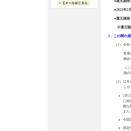
●還元期間：
●2021年
●還元価格
※還元額
2．この間の
（1）今
世界
締め
（こ
油の
（2）1
しか
2月
に結
能な
また
今回
決定