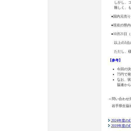
しかし、
難しく、
●国内元売
●現在の県内
●10月21
以上の3点
ただし、
【参考】
今回の決
75円で
なお、状
協連から
＜問い合わせ
岩手県生協連
2024年度
2019年度