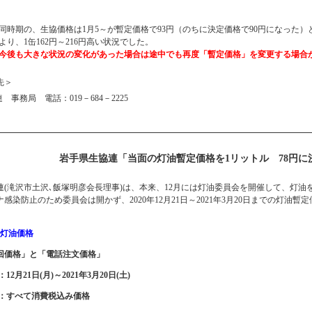
同時期の、生協価格は1月5～が暫定価格で93円（のちに決定価格で90円になった）と、90
より、1缶162円～216円高い状況でした。
今後も大きな状況の変化があった場合は途中でも再度「暫定価格」を変更する場合
先＞
事務局 電話：019－684－2225
岩手県生協連「当面の灯油暫定価格を1リットル 78円に
(滝沢市土沢､飯塚明彦会長理事)は、本来、12月には灯油委員会を開催して、灯油
感染防止のため委員会は開かず、2020年12月21日～2021年3月20日までの灯
の灯油価格
巡回価格」と「電話注文価格」
12月21日(月)～2021年3月20日(土)
格：すべて消費税込み価格