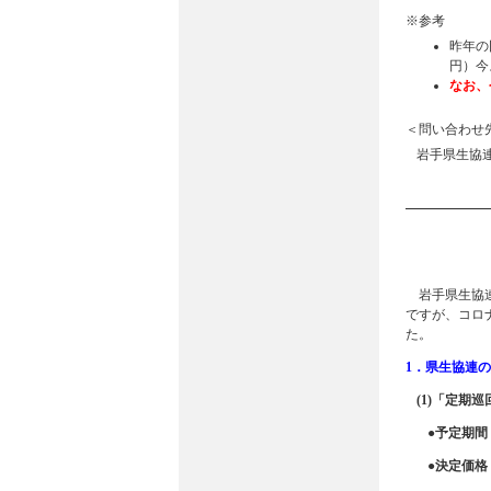
※参考
昨年の
円）今
なお、
＜問い合わせ
岩手県生協連 
岩手県生協連
ですが、コロナ
た。
1．県生協連
(1)「定期
●予定期間：
●決定価