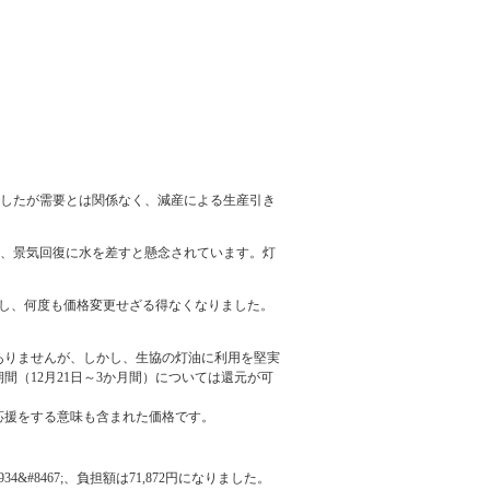
ましたが需要とは関係なく、減産による生産引き
じ、景気回復に水を差すと懸念されています。灯
昇し、何度も価格変更せざる得なくなりました。
にありませんが、しかし、生協の灯油に利用を堅実
（12月21日～3か月間）については還元が可
応援をする意味も含まれた価格です。
8467;、負担額は71,872円になりました。