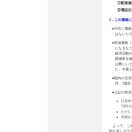
①配達価
②電話注
2．この価格
●10月に価
はないだ
●原油価格（
になるなど
経済活動が
調減産を
は難しい
た。今後
●国内の元売
円、3週目
●上記の状
12月
75円
ただし
今回か
よって、これ
割り戻しがで