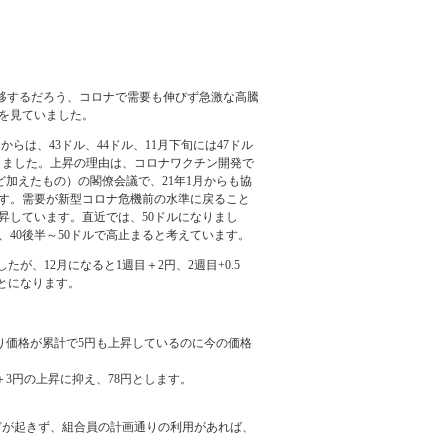
で推移するだろう、コロナで需要も伸びず急激な高騰
を見ていました。
からは、43ドル、44ドル、11月下旬には47ドル
どしました。上昇の理由は、コロナワクチン開発で
ど加えたもの）の閣僚会議で、21年1月からも協
す。需要が新型コロナ危機前の水準に戻ること
昇しています。直近では、50ドルになりまし
40後半～50ドルで高止まると考えています。
たが、12月になると1週目＋2円、2週目+0.5
ことになります。
り価格が累計で5円も上昇しているのに今の価格
3円の上昇に抑え、78円とします。
が起きず、組合員の計画通りの利用があれば、