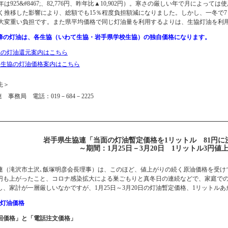
年は925&#8467;、82,776円、昨年比▲10,902円）。寒さの厳しい年で月によ
く推移した影響により、総額でも15％程度負担額減になりました。しかし、一冬で
大変重い負担です。また県平均価格で同じ灯油量を利用するよりは、生協灯油を利用し
日以降の灯油は、各生協（いわて生協・岩手県学校生協）の独自価格になります。
協の灯油還元案内はこちら
校生協の灯油価格案内はこちら
先＞
事務局 電話：019－684－2225
岩手県生協連「当面の灯油暫定価格を1リットル 81円に
～期間：1月25日－3月20日 1リットル3円値
（滝沢市土沢､飯塚明彦会長理事）は、このほど、値上がりの続く原油価格を受けて
5円も上がったこと、コロナ感染拡大による巣ごもりと真冬日の連続などで、家庭で
し、家計が一層厳しいなかですが、1月25日～3月20日の灯油暫定価格、1リットル
の灯油価格
巡回価格」と「電話注文価格」