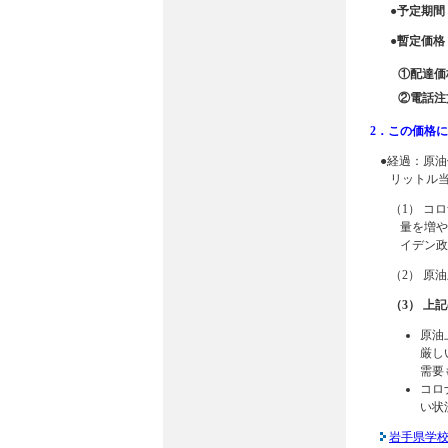
●予定期間
●暫定価
①配達価
②電話注
2．この価格
●経過：原油
リットル当
（1） コ
量を増や
イデン政
（2） 原
（3） 上
原油
厳し
需要
コロ
い状
岩手県学