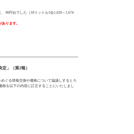
円台でした（18リットル1缶1,620～1,674
があります。
決定」（第2報）
をめぐる情報交換や価格について協議しするとろ
油暫定価格を以下の内容に訂正することにいたしまし