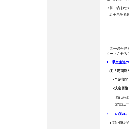
＜問い合わせ
岩手県生協連 
岩手県生協連(
タートさせる
1．県生協連
(1)「定期
●予定期間：
●決定価
①配達価
②電話注
2．この価格
●原油価格