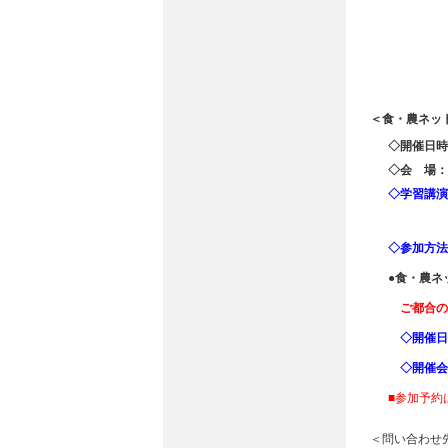
＜食・農ネッ
◇開催日時
◇会 場：
◇学習講演
◇参加方法
●食・農ネ
ご都合の
◇開催日時
◇開催会
■参加予約
＜問い合わせ