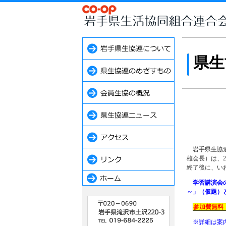
県生
岩手県生協連
雄会長）は、
終了後に、い
学習講演会
～」（仮題）
参加費無料
※詳細は案