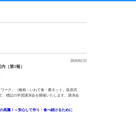
2026/01/23
内（第1報）
～
トワーク」（略称：いわて食・農ネット。荻原武
いて、標記の学習講演会を開催いたします。講演会
米の高騰！～安心して作り・食べ続けるために