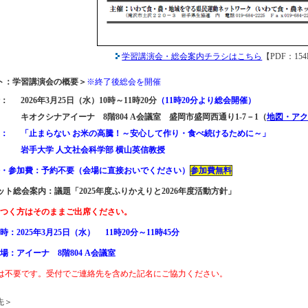
学習講演会・総会案内チラシはこちら
【PDF：15
ト：学習講演会の概要＞
※終了後総会を開催
：
2026年3月25日（水）10時～11時20分
（11時20分より総会開催）
キオクシナアイーナ 8階804 A会議室 盛岡市盛岡西通り1-7－1（
地図・アク
：
「止まらない お米の高騰！～安心して作り・食べ続けるために～」
岩手大学 人文社会科学部 横山英信教授
・参加費：予約不要（会場に直接おいでください）
参加費無料
ット総会案内：議題「2025年度ふりかえりと2026年度活動方針」
つく方はそのままご出席ください。
：2025年3月25日（水） 11時20分～11時45分
場：アイーナ 8階804 A会議室
は不要です。受付でご連絡先を含めた記名にご協力ください。
先＞