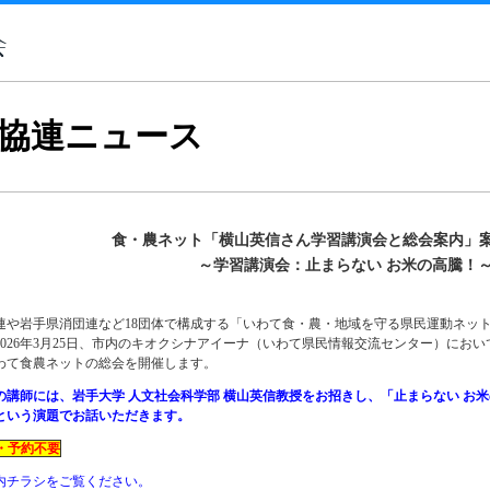
協連ニュース
食・農ネット「横山英信さん学習講演会と総会案内」案
～学習講演会：止まらない お米の高騰！
や岩手県消団連など18団体で構成する「いわて食・農・地域を守る県民運動ネッ
2026年3月25日、市内のキオクシナアイーナ（いわて県民情報交流センター）にお
わて食農ネットの総会を開催します。
の講師には、岩手大学 人文社会科学部 横山英信教授をお招きし、「止まらない お
という演題でお話いただきます。
・予約不要
内チラシをご覧ください。