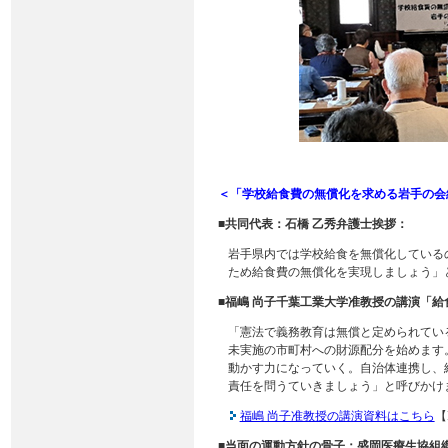
＜「学校給食費の無償化を求める岩手の会
■共同代表：石橋 乙秀弁護士挨拶：
岩手県内では学校給食を無償化している
ため給食費の無償化を実現しましょう」
■福嶋 尚子千葉工業大学准教授の講演「
「憲法で義務教育は無償と定められてい
未実施の市町村への財源配分を始めます
動かす力になっていく。自治体連携し、
責任を問うていきましょう」と呼びかけ
福嶋 尚子准教授の講演資料はこちら
【
■当面の運動方針の骨子：盛岡医療生協組