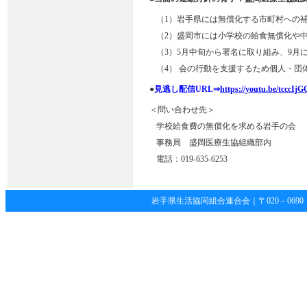
（1）岩手県には無償化する市町村への
（2）盛岡市には小学校の給食無償化や
（3）5月中旬から署名に取り組み、9月
（4） 会の行動を支援するため個人・団
●
見逃し配信URL⇒
https://youtu.be/tcccIj
＜問い合わせ先＞
学校給食費の無償化を求める岩手の会
事務局 盛岡医療生協組織部内
電話：019-635-6253
岩手県生活協同組合連合会｜〒020－0690 岩手県滝沢市土沢