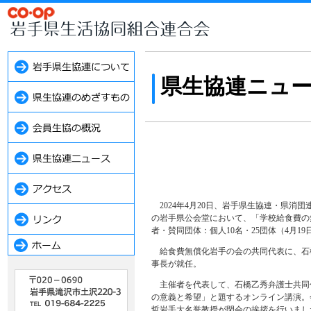
県生協連ニュ
2024年4月20日、岩手県生協連・県
の岩手県公会堂において、「学校給食費の
者・賛同団体：個人10名・25団体（4月19
給食費無償化岩手の会の共同代表に、石橋
事長が就任。
主催者を代表して、石橋乙秀弁護士共同代
の意義と希望」と題するオンライン講演。
哲岩手大名誉教授が閉会の挨拶を行いまし