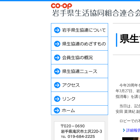
県生
今年20周年
年3月27日
指消毒）を講
当日は、記念
安田 菜津紀
ロビーでの不
詳細報