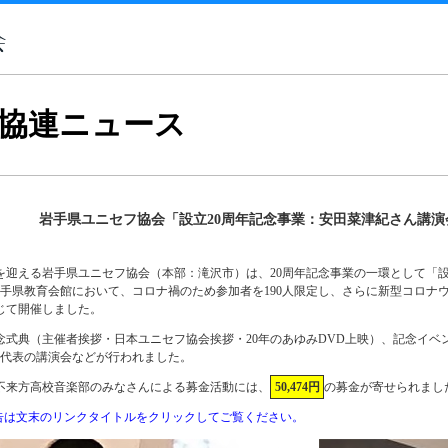
協連ニュース
岩手県ユニセフ協会「設立20周年記念事業：安田菜津紀さん講演
を迎える岩手県ユニセフ協会（本部：滝沢市）は、20周年記念事業の一環として「設立
、岩手県教育会館において、コロナ禍のため参加者を190人限定し、さらに新型コロ
じて開催しました。
式典（主催者挨拶・日本ユニセフ協会挨拶・20年のあゆみDVD上映）、記念イベン
 副代表の講演会などが行われました。
来方高校音楽部のみなさんによる募金活動には、
50,474円
の募金が寄せられまし
告は文末のリンクタイトルをクリックしてご覧ください。