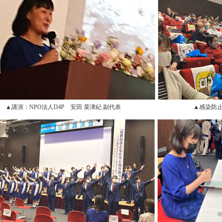
▲講演：NPO法人D4P 安田 菜津紀 副代表
▲感染防